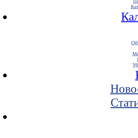
По
Кат
Ка
Объ
Ма
Уб
Ново
Стати