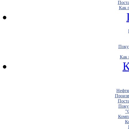
Пост
Как 
Поку
Как 
К
Нефтя
Произв
Пост
Поку
"
Комп
К