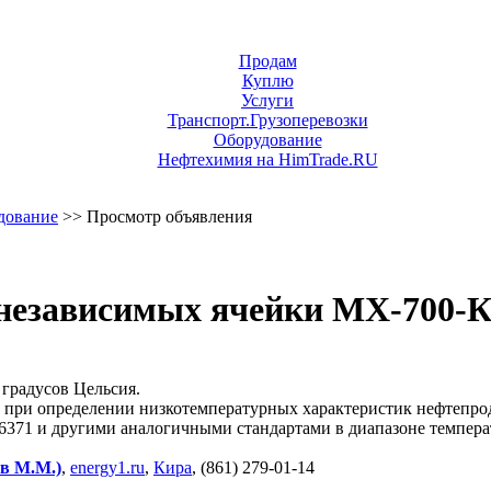
Продам
Куплю
Услуги
Транспорт.Грузоперевозки
Оборудование
Нефтехимия на HimTrade.RU
дование
>> Просмотр объявления
 независимых ячейки МХ-700-
 градусов Цельсия.
 при определении низкотемпературных характеристик нефтепрод
1 и другими аналогичными стандартами в диапазоне температ
в М.М.)
,
energy1.ru
,
Кира
, (861) 279-01-14