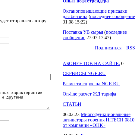
Опыт нефтетрейдера
Октаноповышающие присадки
для бензина
(
последнее сообщение
удет отправлен автору
31.08 15:22
)
Поставка УВ сырья
(
последнее
сообщение
27.07 17:47
)
Подпиcаться
RSS
АБОНЕНТОВ НА САЙТЕ:
0
СЕРВИСЫ NGE.RU
Размести спрос на NGE.RU
On-line расчет ЖД тарифа
СТАТЬИ
06.02.23
Многофункциональные
активаторы горения HiTECH 0810
от компании «ОНК»