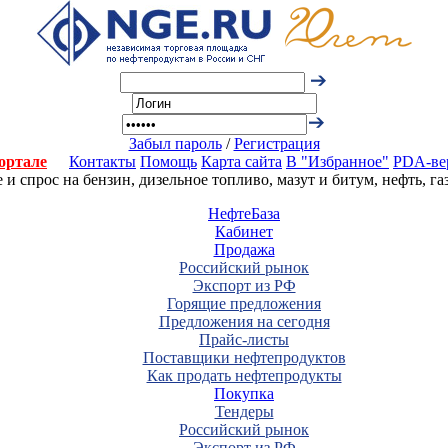
Забыл пароль
/
Регистрация
ортале
Контакты
Помощь
Карта сайта
В "Избранное"
PDA-ве
 спрос на бензин, дизельное топливо, мазут и битум, нефть, г
НефтеБаза
Кабинет
Продажа
Российский рынок
Экспорт из РФ
Горящие предложения
Предложения на сегодня
Прайс-листы
Поставщики нефтепродуктов
Как продать нефтепродукты
Покупка
Тендеры
Российский рынок
Экспорт из РФ