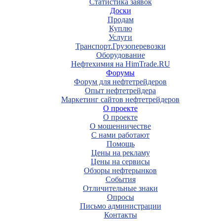
Статистика заявок
Доски
Продам
Куплю
Услуги
Транспорт.Грузоперевозки
Оборудование
Нефтехимия на HimTrade.RU
Форумы
Форум для нефтетрейдеров
Опыт нефтетрейдера
Маркетинг сайтов нефтетрейдеров
О проекте
О проекте
О мошенничестве
С нами работают
Помощь
Цены на рекламу
Цены на сервисы
Обзоры нефтерынков
События
Отличительные знаки
Опросы
Письмо администрации
Контакты