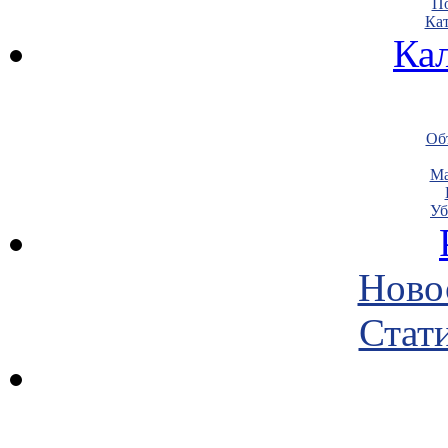
По
Кат
Ка
Объ
Ма
Уб
Ново
Стати