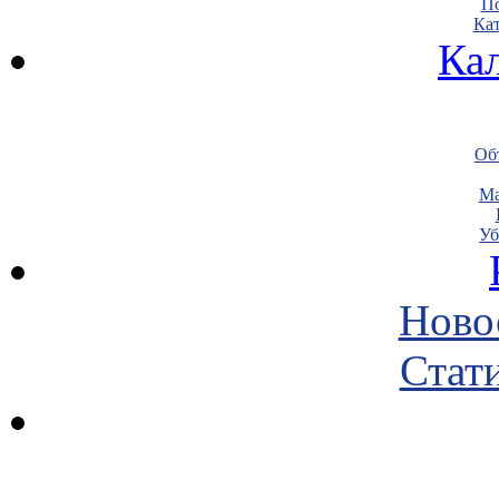
По
Кат
Ка
Объ
Ма
Уб
Ново
Стати