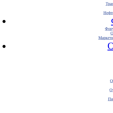
Тра
Нефт
Фору
О
Маркети
О
О
О
Пи