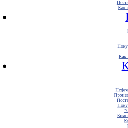
Пост
Как 
Поку
Как 
К
Нефтя
Произв
Пост
Поку
"
Комп
К