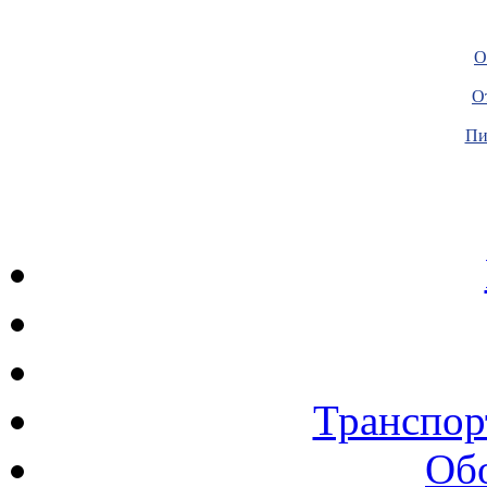
О
О
Пи
Транспор
Об