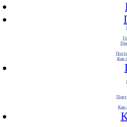
Г
Пре
Пост
Как 
Поку
Как 
К