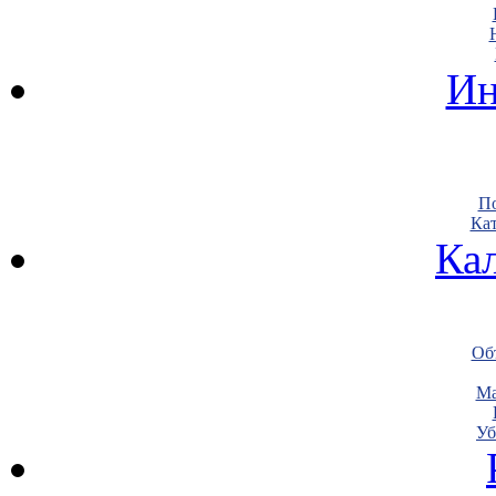
Ин
По
Кат
Ка
Объ
Ма
Уб