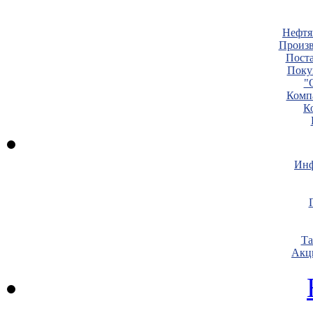
Нефтя
Произв
Пост
Поку
"
Комп
К
Инф
Т
Акц