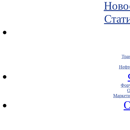
Ново
Стати
Тра
Нефт
Фору
О
Маркети
О