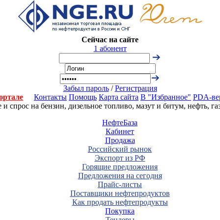
Сейчас на сайте
1 абонент
Забыл пароль
/
Регистрация
ортале
Контакты
Помощь
Карта сайта
В "Избранное"
PDA-ве
 спрос на бензин, дизельное топливо, мазут и битум, нефть, г
НефтеБаза
Кабинет
Продажа
Российский рынок
Экспорт из РФ
Горящие предложения
Предложения на сегодня
Прайс-листы
Поставщики нефтепродуктов
Как продать нефтепродукты
Покупка
Тендеры