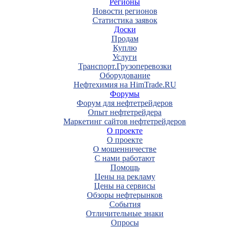
Регионы
Новости регионов
Статистика заявок
Доски
Продам
Куплю
Услуги
Транспорт.Грузоперевозки
Оборудование
Нефтехимия на HimTrade.RU
Форумы
Форум для нефтетрейдеров
Опыт нефтетрейдера
Маркетинг сайтов нефтетрейдеров
О проекте
О проекте
О мошенничестве
С нами работают
Помощь
Цены на рекламу
Цены на сервисы
Обзоры нефтерынков
События
Отличительные знаки
Опросы