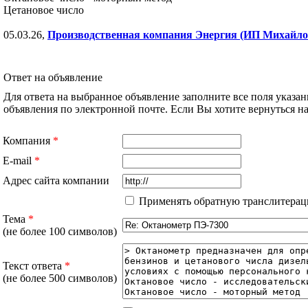
Цетановое число
05.03.26,
Производственная компания Энергия (ИП Михайло
Ответ на объявление
Для ответа на выбранное объявление заполните все поля указа
объявления по электронной почте. Если Вы хотите вернуться 
Компания
*
E-mail
*
Адрес сайта компании
Применять обратную транслитерац
Тема
*
(не более 100 символов)
Текст ответа
*
(не более 500 символов)